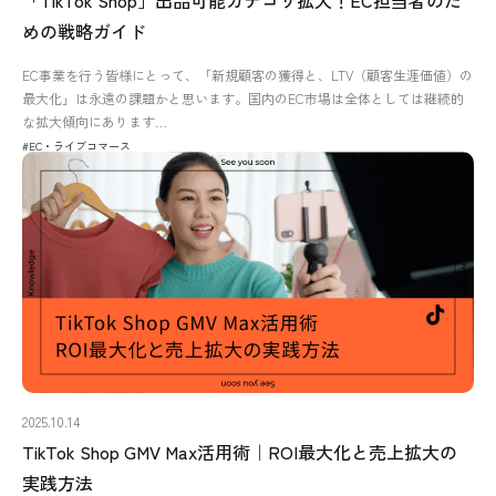
めの戦略ガイド
EC事業を行う皆様にとって、「新規顧客の獲得と、LTV（顧客生涯価値）の
最大化」は永遠の課題かと思います。国内のEC市場は全体としては継続的
な拡大傾向にあります…
#EC・ライブコマース
2025.10.14
TikTok Shop GMV Max活用術｜ROI最大化と売上拡大の
実践方法