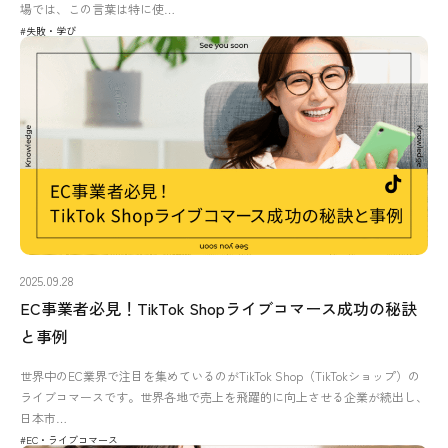
場では、この言葉は特に使…
#失敗・学び
2025.09.28
EC事業者必見！TikTok Shopライブコマース成功の秘訣
と事例
世界中のEC業界で注目を集めているのがTikTok Shop（TikTokショップ）の
ライブコマースです。世界各地で売上を飛躍的に向上させる企業が続出し、
日本市…
#EC・ライブコマース