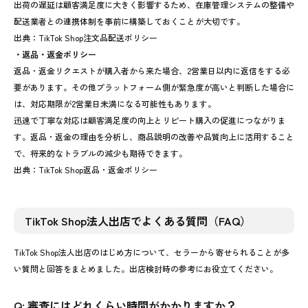
出荷の遅延は顧客満足度に大きく影響するため、在庫管理システムの整備や
配送業者との連携体制を事前に構築しておくことが大切です。
出典：
TikTok Shop注文品配送ポリシー
・返品・返金ポリシー
返品・返金リクエストが購入者から来た場合、2営業日以内に返信をする必
要があります。その他プラットフォーム側が緊急度が高いと判断した場合に
は、対応期限が2営業日未満になる可能性もあります。
迅速で丁寧な対応は顧客満足度の向上とリピート購入の促進につながりま
す。返品・返金の理由を分析し、商品説明の改善や品質向上に活用すること
で、将来的なトラブルの減少も期待できます。
出典：
TikTok Shop返品・返金ポリシー
TikTok Shop法人出店でよくある質問（FAQ）
TikTok Shop法人出店のはじめ方について、セラーから寄せられることが多
い質問と回答をまとめました。出店検討時の参考にお役立てください。
Q: 審査にはどれくらい時間がかかりますか？