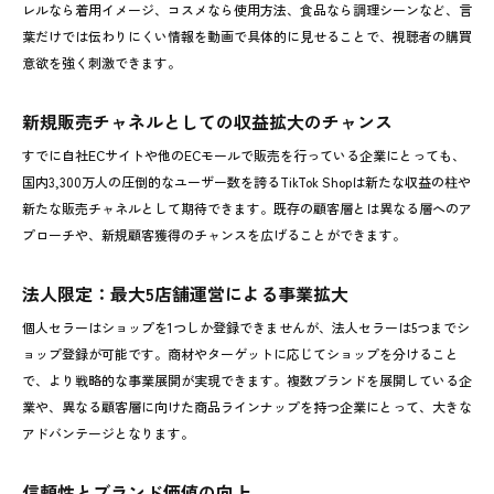
レルなら着用イメージ、コスメなら使用方法、食品なら調理シーンなど、言
葉だけでは伝わりにくい情報を動画で具体的に見せることで、視聴者の購買
意欲を強く刺激できます。
新規販売チャネルとしての収益拡大のチャンス
すでに自社ECサイトや他のECモールで販売を行っている企業にとっても、
国内3,300万人の圧倒的なユーザー数を誇るTikTok Shopは新たな収益の柱や
新たな販売チャネルとして期待できます。既存の顧客層とは異なる層へのア
プローチや、新規顧客獲得のチャンスを広げることができます。
法人限定：最大5店舗運営による事業拡大
個人セラーはショップを1つしか登録できませんが、法人セラーは5つまでシ
ョップ登録が可能です。商材やターゲットに応じてショップを分けること
で、より戦略的な事業展開が実現できます。複数ブランドを展開している企
業や、異なる顧客層に向けた商品ラインナップを持つ企業にとって、大きな
アドバンテージとなります。
信頼性とブランド価値の向上