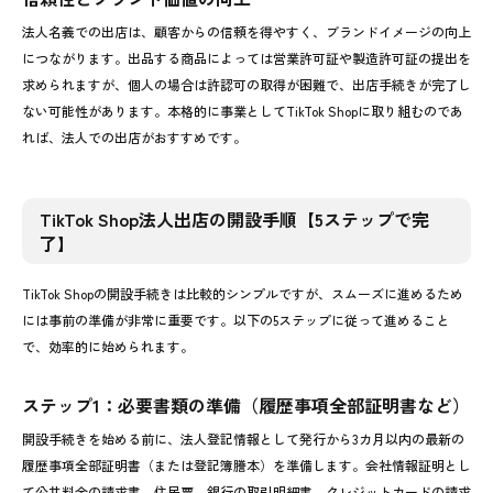
法人名義での出店は、顧客からの信頼を得やすく、ブランドイメージの向上
につながります。出品する商品によっては営業許可証や製造許可証の提出を
求められますが、個人の場合は許認可の取得が困難で、出店手続きが完了し
ない可能性があります。本格的に事業としてTikTok Shopに取り組むのであ
れば、法人での出店がおすすめです。
TikTok Shop法人出店の開設手順【5ステップで完
了】
TikTok Shopの開設手続きは比較的シンプルですが、スムーズに進めるため
には事前の準備が非常に重要です。以下の5ステップに従って進めること
で、効率的に始められます。
ステップ1：必要書類の準備（履歴事項全部証明書など）
開設手続きを始める前に、法人登記情報として発行から3カ月以内の最新の
履歴事項全部証明書（または登記簿謄本）を準備します。会社情報証明とし
て公共料金の請求書、住民票、銀行の取引明細書、クレジットカードの請求