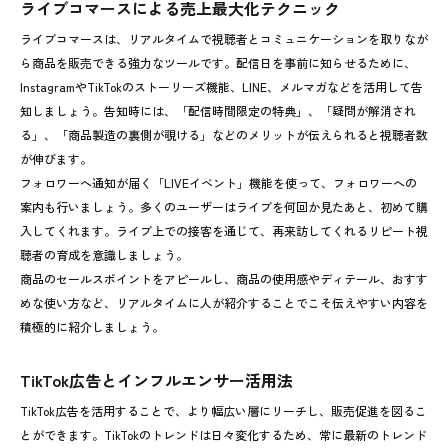
ライブコマースによる売上最大化テクニック
ライブコマースは、リアルタイムで視聴者とコミュニケーションを取りなが
ら商品を販売できる強力なツールです。配信日を事前に知らせるために、
InstagramやTikTokのストーリーズ機能、LINE、メルマガなどを活用して告
知しましょう。告知時には、「配信時間限定の特典」、「疑問が解消され
る」、「商品製造の裏側が覗ける」などのメリットが伝えられると視聴者数
が伸びます。
フォロワーへ通知が届く「LIVEイベント」機能を使って、フォロワーへの
案内も行いましょう。多くのユーザーはライブを何回か見たあと、初めて購
入してくれます。ライブ上での接客を通じて、再来訪してくれるリピート視
聴者の育成を意識しましょう。
商品のセールスポイントをアピールし、商品の使用感やディテール、おすす
めな使い方など、リアルタイムに人が紹介することでこそ伝えやすい内容を
積極的に紹介しましょう。
TikTok広告とインフルエンサー活用法
TikTok広告を活用することで、より幅広い層にリーチし、販売促進を図るこ
とができます。TikTokのトレンドは日々変化するため、常に最新のトレンド