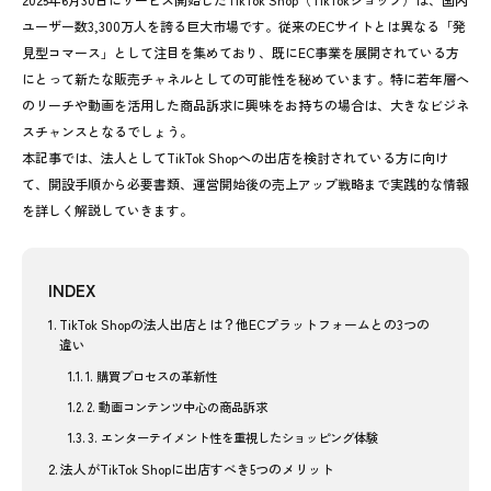
ユーザー数3,300万人を誇る巨大市場です。従来のECサイトとは異なる「発
見型コマース」として注目を集めており、既にEC事業を展開されている方
にとって新たな販売チャネルとしての可能性を秘めています。特に若年層へ
のリーチや動画を活用した商品訴求に興味をお持ちの場合は、大きなビジネ
スチャンスとなるでしょう。
本記事では、法人としてTikTok Shopへの出店を検討されている方に向け
て、開設手順から必要書類、運営開始後の売上アップ戦略まで実践的な情報
を詳しく解説していきます。
INDEX
TikTok Shopの法人出店とは？他ECプラットフォームとの3つの
違い
1. 購買プロセスの革新性
2. 動画コンテンツ中心の商品訴求
3. エンターテイメント性を重視したショッピング体験
法人がTikTok Shopに出店すべき5つのメリット