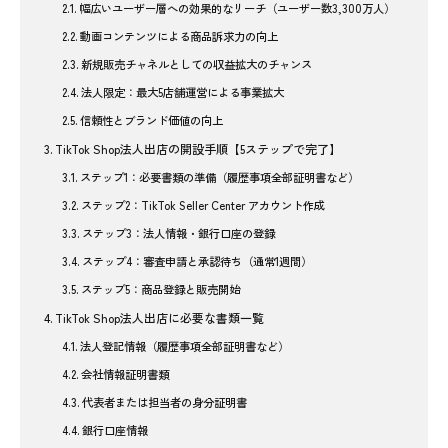
幅広いユーザー層への効果的なリーチ（ユーザー数3,300万人）
動画コンテンツによる商品訴求力の向上
新規販売チャネルとしての収益拡大のチャンス
法人限定：最大5店舗運営による事業拡大
信頼性とブランド価値の向上
TikTok Shop法人出店の開設手順【5ステップで完了】
ステップ1：必要書類の準備（履歴事項全部証明書など）
ステップ2：TikTok Seller Center アカウント作成
ステップ3：法人情報・銀行口座の登録
ステップ4：審査申請と承認待ち（通常1週間）
ステップ5：商品登録と販売開始
TikTok Shop法人出店に必要な書類一覧
法人登記情報（履歴事項全部証明書など）
会社情報証明書類
代表者または担当者の身分証明書
銀行口座情報