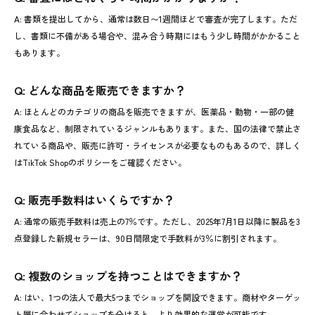
A: 書類を提出してから、通常は数日〜1週間ほどで審査が完了します。ただ
し、書類に不備がある場合や、混み合う時期にはもう少し時間がかかること
もあります。
Q: どんな商品を販売できますか？
A: ほとんどのカテゴリの商品を販売できますが、医薬品・動物・一部の健
康食品など、制限されているジャンルもあります。また、国の法律で禁止さ
れている商品や、販売に許可・ライセンスが必要なものもあるので、詳しく
はTikTok Shopのポリシーをご確認ください。
Q: 販売手数料はいくらですか？
A: 通常の販売手数料は売上の7％です。ただし、2025年7月1日以降に製品を3
点登録した新規セラーは、90日間限定で手数料が3％に割引されます。
Q: 複数のショップを持つことはできますか？
A: はい、1つの法人で最大5つまでショップを開設できます。商材やターゲッ
ト層に合わせてショップを分けると、より効果的な運営が可能です。