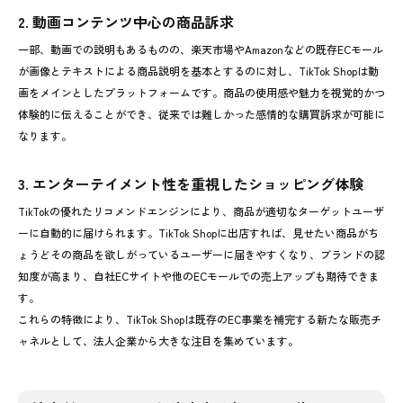
2. 動画コンテンツ中心の商品訴求
一部、動画での説明もあるものの、楽天市場やAmazonなどの既存ECモール
が画像とテキストによる商品説明を基本とするのに対し、TikTok Shopは動
画をメインとしたプラットフォームです。商品の使用感や魅力を視覚的かつ
体験的に伝えることができ、従来では難しかった感情的な購買訴求が可能に
なります。
3. エンターテイメント性を重視したショッピング体験
TikTokの優れたリコメンドエンジンにより、商品が適切なターゲットユーザ
ーに自動的に届けられます。TikTok Shopに出店すれば、見せたい商品がち
ょうどその商品を欲しがっているユーザーに届きやすくなり、ブランドの認
知度が高まり、自社ECサイトや他のECモールでの売上アップも期待できま
す。
これらの特徴により、TikTok Shopは既存のEC事業を補完する新たな販売チ
ャネルとして、法人企業から大きな注目を集めています。