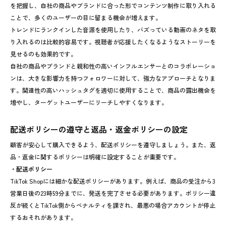
を把握し、自社の商品やブランドに合った形でコンテンツ制作に取り入れる
ことで、多くのユーザーの目に留まる機会が増えます。
トレンドにランクインした音源を使用したり、バズっている動画のネタを取
り入れるのは比較的容易です。視聴者が応援したくなるようなストーリーを
見せるのも効果的です。
自社の商品やブランドと親和性の高いインフルエンサーとのコラボレーショ
ンは、大きな影響力を持つフォロワーに対して、強力なアプローチとなりま
す。関連性の高いハッシュタグを適切に使用することで、商品の露出機会を
増やし、ターゲットユーザーにリーチしやすくなります。
配送ポリシーの遵守と返品・返金ポリシーの設定
顧客が安心して購入できるよう、配送ポリシーを遵守しましょう。また、返
品・返金に関するポリシーは明確に設定することが重要です。
・配送ポリシー
TikTok Shopには細かな配送ポリシーがあります。例えば、商品の受注から3
営業日後の23時59分までに、発送を完了させる必要があります。ポリシー違
反が続くとTikTok側からペナルティを課され、最悪の場合アカウントが停止
するおそれがあります。