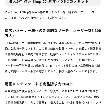
法人がTikTok Shopに出店すべき5つのメリット
法人がTikTok Shopを始める際に知っておくべき、従来のECプラットフォー
ムでは得られない独自のメリットを紹介します。
幅広いユーザー層への効果的なリーチ（ユーザー数3,300
万人）
TikTokのユーザー層は10代から60代までと非常に幅広く、特にZ世代からは
絶大な支持を得ています。この層はSNSや動画コンテンツを通じて情報収集
や購買判断を行う傾向があります。既存のマーケティングチャネルではリー
チが困難だった若年層へ、直接的かつ効果的にアプローチが可能です。
ユーザーの平均年齢は34歳前後で、Eコマースと相性の良い主婦層などの購
買力の高いユーザーも年々増加しており、幅広い層のカバーができます。
動画コンテンツによる商品訴求力の向上
商品の魅力や使用感を伝える上で、写真やテキストだけでは限界がありま
す。TikTok Shopは動画をメインとしたプラットフォームであるため、商品
の特徴を視覚的に、そして体験的に伝えることに非常に優れています。アパ