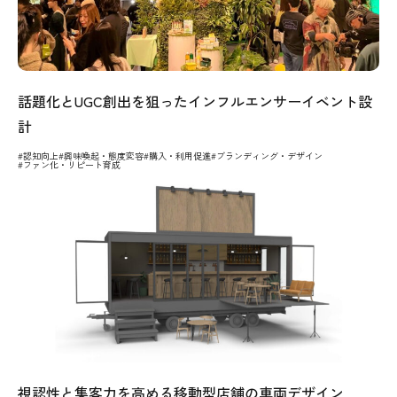
話題化とUGC創出を狙ったインフルエンサーイベント設
計
#認知向上
#興味喚起・態度変容
#購入・利用促進
#ブランディング・デザイン
#ファン化・リピート育成
視認性と集客力を高める移動型店舗の車両デザイン