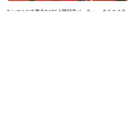
モンゴルにて森永DARS上陸記念パーティー クリエイテ
ィブ＆PR支援
#ブランディング・デザイン
#グローバル展開
循環型消費を促進するリユースイベントの企画設計
#新商品・新規事業立ち上げ
#ブランディング・デザイン