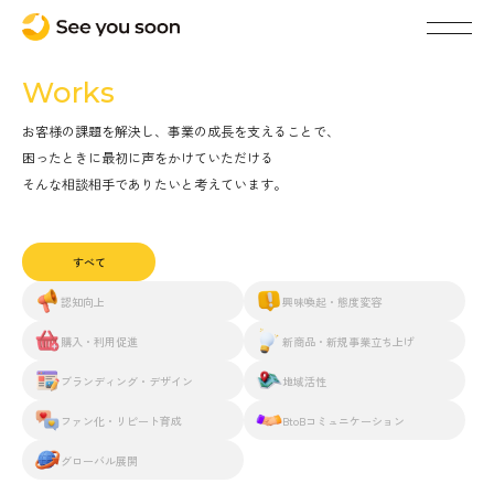
Works
お客様の課題を解決し、事業の成長を支えることで、
困ったときに最初に声をかけていただける
そんな相談相手でありたいと考えています。
すべて
認知向上
興味喚起・態度変容
購入・利用促進
新商品・新規事業立ち上げ
ブランディング・デザイン
地域活性
ファン化・リピート育成
BtoBコミュニケーション
グローバル展開