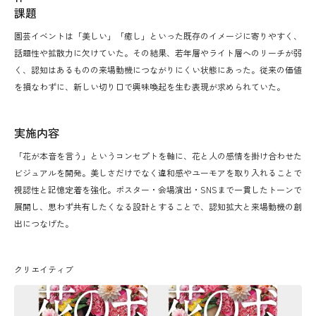
課題
園芸イベントは「美しい」「癒し」といった既存のイメージに寄りやすく、
話題性や拡散力に欠けていた。その結果、若年層やライト層へのリーチが弱
く、認知はあるものの来場動機につながりにくい状態にあった。従来の価値
を損なわずに、新しい切り口で興味喚起を生む表現が求められていた。
実施内容
「花が本音を言う」というコンセプトを軸に、花と人の感情を掛け合わせた
ビジュアルを開発。美しさだけでなく違和感やユーモアを取り入れることで
視認性と記憶定着を強化。ポスター・会場演出・SNSまで一貫したトーンで
展開し、思わず共有したくなる設計とすることで、認知拡大と来場動機の創
出につなげた。
クリエイティブ