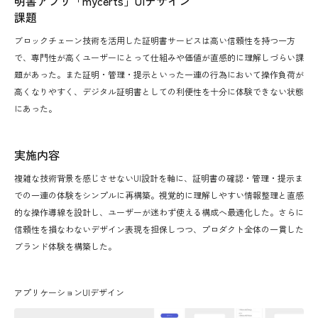
明書アプリ「mycerts」UIデザイン
課題
ブロックチェーン技術を活用した証明書サービスは高い信頼性を持つ一方
で、専門性が高くユーザーにとって仕組みや価値が直感的に理解しづらい課
題があった。また証明・管理・提示といった一連の行為において操作負荷が
高くなりやすく、デジタル証明書としての利便性を十分に体験できない状態
にあった。
実施内容
複雑な技術背景を感じさせないUI設計を軸に、証明書の確認・管理・提示ま
での一連の体験をシンプルに再構築。視覚的に理解しやすい情報整理と直感
的な操作導線を設計し、ユーザーが迷わず使える構成へ最適化した。さらに
信頼性を損なわないデザイン表現を担保しつつ、プロダクト全体の一貫した
ブランド体験を構築した。
アプリケーションUIデザイン