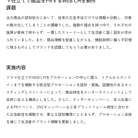
マ仕⽴てで商品をPRするWEB CMを制作
課題
主力商品の認知拡大において、従来の広告手法だけでは情報が分散し、印象
が断片化してしまうことが課題でした。複数の接点を持つ中で、それぞれの
施策が単発で終わらず、一貫したストーリーとして生活者に届く設計が求め
られていました。また、商品理解を促進しながらも、機能説明に偏らず記憶
に残るものとしてブランドを認識してもらう必要がありました。
実施内容
ドラマ仕立てのWEB CMをプロモーションの中心に据え、リアルからオンラ
インまでを横断する統合型プロモーションを設計・実施。話題性のあるキャ
スティングとストーリーによって、商品特性をエンターテインメントとして
自然に伝える構成としました。さらに、ティザーキャンペーン、本人出演に
よるPRイベント、SNSキャンペーンなど各プラットフォーム特性に合わせ
た広告配信を連動させ、単なる認知獲得にとどまらず、プロモーション全体
を通じて生活者のブランド理解を更新しました。