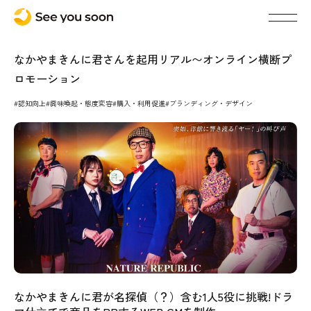
なかやまきんに君さんを起用リアル〜オンライン横断プ
ロモーション
#認知向上
#興味喚起・態度変容
#購入・利用促進
#ブランディング・デザイン
なかやまきんに君が名探偵（？）含む1人5役に挑戦!ドラ