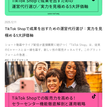
2025.12.11
TikTok Shopで成果を出すための運営代行選び：実力を見
極める5大評価軸
ショート動画やライブ配信が直接購買に結びつく「TikTok Shop」は、従来
のEコマースとは一線を画す、新しい形の販売チャネルです。このプラット
フォームの急速…
#EC・ライブコマース