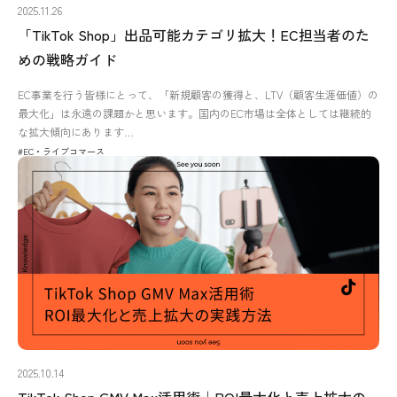
2025.11.26
「TikTok Shop」出品可能カテゴリ拡大！EC担当者のた
めの戦略ガイド
EC事業を行う皆様にとって、「新規顧客の獲得と、LTV（顧客生涯価値）の
最大化」は永遠の課題かと思います。国内のEC市場は全体としては継続的
な拡大傾向にあります…
#EC・ライブコマース
2025.10.14
TikTok Shop GMV Max活用術｜ROI最大化と売上拡大の