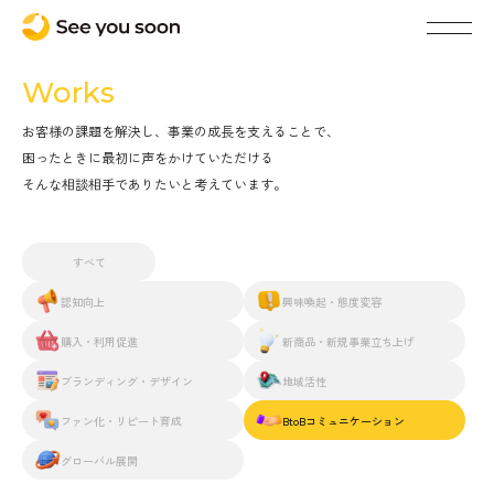
Works
お客様の課題を解決し、事業の成長を支えることで、
困ったときに最初に声をかけていただける
そんな相談相手でありたいと考えています。
すべて
認知向上
興味喚起・態度変容
購入・利用促進
新商品・新規事業立ち上げ
ブランディング・デザイン
地域活性
ファン化・リピート育成
BtoBコミュニケーション
グローバル展開